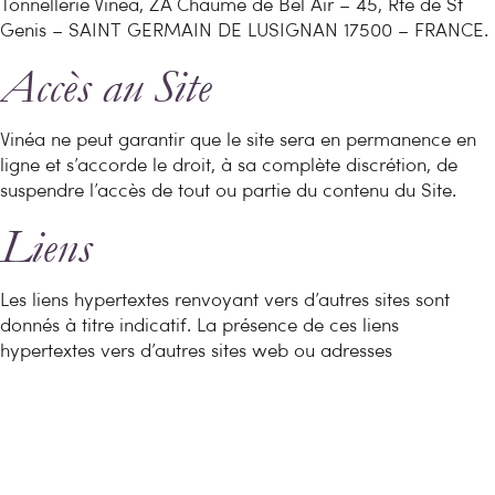
Tonnellerie Vinéa, ZA Chaume de Bel Air – 45, Rte de St
Genis – SAINT GERMAIN DE LUSIGNAN 17500 – FRANCE.
Accès au Site
Vinéa ne peut garantir que le site sera en permanence en
ligne et s’accorde le droit, à sa complète discrétion, de
suspendre l’accès de tout ou partie du contenu du Site.
Liens
Les liens hypertextes renvoyant vers d’autres sites sont
donnés à titre indicatif. La présence de ces liens
hypertextes vers d’autres sites web ou adresses
électroniques ne constitue pas une garantie sur le bon
fonctionnement et la qualité des informations disponibles
sur lesdits sites. Ces liens ne pourront en aucun cas
engager la responsabilité de Vinéa SAS. L’internaute doit
utiliser ces informations avec les précautions d’usages.