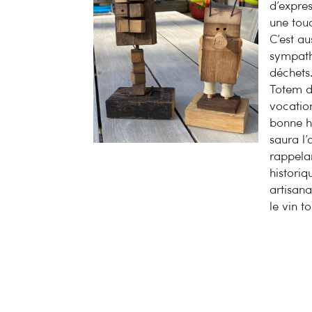
d’expres
une tou
C’est au
sympath
déchets
Totem de
vocatio
bonne h
saura l’
rappelan
historiq
artisan
le vin t