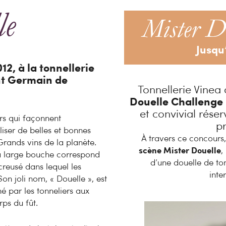
le
Mister Do
Jusqu
12, à la tonnellerie
nt Germain de
Tonnellerie Vinea 
Douelle Challenge
et convivial réser
iers qui façonnent
p
liser de belles et bonnes
À travers ce concours,
 Grands vins de la planète.
scène Mister Douelle
,
Sa large bouche correspond
d’une douelle de to
 creusé dans lequel les
inte
Son joli nom, « Douelle », est
é par les tonneliers aux
rps du fût.