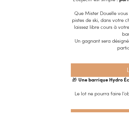
Que Mister Douelle vou
pistes de ski, dans votre c
laissez libre cours à vot
bar
Un gagnant sera désigné 
parti
🎁
Une barrique Hydro Écl
Le lot ne pourra faire l
Comm
La participa