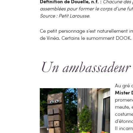
Définition de Douelle, n.f. :
Chacune des p
assemblées pour former le corps d’une futa
Source : Petit Larousse.
Ce petit personnage s’est naturellement
de Vinéa. Certains le surnomment DOOK.
Un ambassadeur 
Au gré 
Mister 
promena
meute, e
costume
d’étonn
Il incar