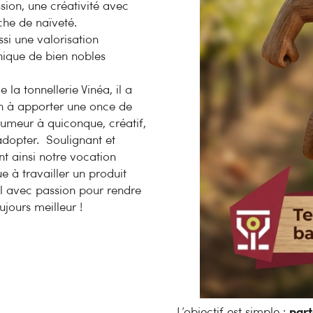
sion, une créativité avec
che de naïveté.
ssi une valorisation
ique de bien nobles
.
 la tonnellerie Vinéa, il a
n à apporter une once de
umeur à quiconque, créatif,
adopter. Soulignant et
t ainsi notre vocation
ue à travailler un produit
al avec passion pour rendre
oujours meilleur !
L’objectif est simple :
part