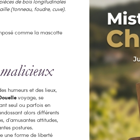
ièces de bois longitudinales
ille (tonneau, foudre, cuve).
 imposé comme la mascotte
malicieux
des humeurs et des lieux,
Douelle
voyage, se
nt seul ou parfois en
ndossant alors différents
s, d’amusantes attitudes,
antes postures.
ne une forme de liberté