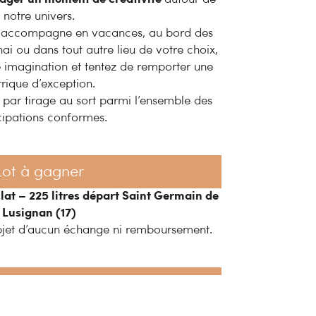
notre univers.
s accompagne en vacances, au bord des
hai ou dans tout autre lieu de votre choix,
re imagination et tentez de remporter une
rique d’exception.
par tirage au sort parmi l’ensemble des
cipations conformes.
Lot à gagner
at – 225 litres départ Saint Germain de
Lusignan (17)
’objet d’aucun échange ni remboursement.
ent participer
tion est simple et gratuite.