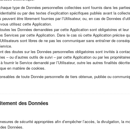
chaque type de Données personnelles collectées sont fournis dans les partie
identialité ou par des textes d’explication spécifiques publiés avant la colle
euvent être librement fournies par l’Utilisateur, ou, en cas de Données d’util
ous utilisez cette Application.
, toutes les Données demandées par cette Application sont obligatoires et leu
des Services par cette Application. Dans le cas où cette Application précise 
s Utilisateurs sont libres de ne pas les communiquer sans entraîner de conséqu
Service.
ent des doutes sur les Données personnelles obligatoires sont invités à contact
es – ou d’autres outils de suivi – par cette Application ou par les propriétaires
à fournir le Service demandé par l’Utilisateur, outre les autres finalités décrit
ique en matière de cookies.
ponsables de toute Donnée personnelle de tiers obtenue, publiée ou communiqu
raitement des Données
mesures de sécurité appropriées afin d’empêcher l’accès, la divulgation, la mo
s des Données.