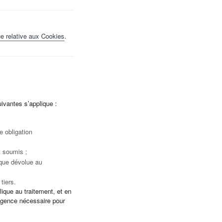
ue relative aux Cookies
.
uivantes s’applique :
e obligation
t soumis ;
lique dévolue au
tiers.
plique au traitement, et en
xigence nécessaire pour