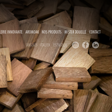
LERIE INNOVANTE
AROMOAK
NOS PRODUITS
MISTER DOUELLE
CONTACT
ANGLAIS
ITALIEN
ESPAGNOL