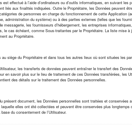
 est effectué à l’aide d’ordinateurs ou d’outils informatiques, en suivant les
nt liés aux finalités indiquées. Outre le Propriétaire, les Données peuvent êt
 catégories de personnes en charge du fonctionnement de cette Application (ad
ue, administration du système) ou à des parties externes (telles que les fourn
de messagerie, les fournisseurs d’hébergement, les entreprises informatiques
 le cas échéant, comme Sous-traitantes par le Propriétaire. La liste mise à j
ent au Propriétaire.
 au siège du Propriétaire et dans tous les autres lieux où sont situées les pa
’Utilisateur, les transferts de données peuvent entraîner le transfert des Donn
ur en savoir plus sur le lieu de traitement de ces Données transférées, les Ut
ontient des détails sur le traitement des Données personnelles.
 du présent document, les Données personnelles sont traitées et conservées 
ur laquelle elles ont été collectées et peuvent être conservées plus longtemps d
a base du consentement de l’Utilisateur.