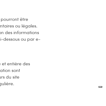
e pourront être
taires ou légales.
on des informations
ci-dessous ou par e-
e et entière des
sation sont
rs du site
ulière.