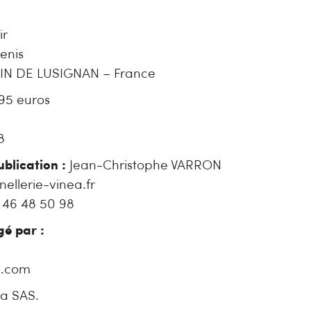
ir
enis
IN DE LUSIGNAN – France
95 euros
3
8
ublication :
Jean-Christophe VARRON
ellerie-vinea.fr
 46 48 50 98
gé par :
e.com
a SAS.